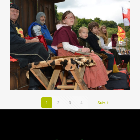
1
2
3
4
Suiv.